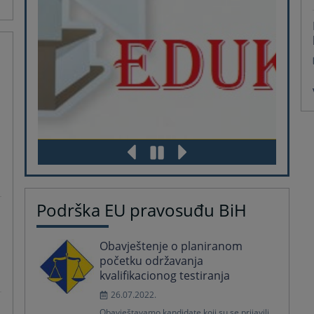
Podrška EU pravosuđu BiH
Obavještenje o planiranom
početku održavanja
kvalifikacionog testiranja
26.07.2022.
Obavještavamo kandidate koji su se prijavili