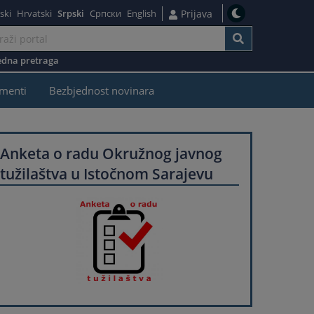
ski
Hrvatski
Srpski
Српски
English
Prijava
dna pretraga
menti
Bezbjednost novinara
Anketa o radu Okružnog javnog
tužilaštva u Istočnom Sarajevu