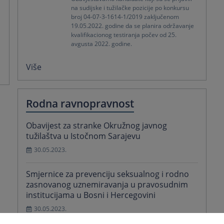
na sudijske i tužilačke pozicije po konkursu
broj 04-07-3-1614-1/2019 zaključenom
19.05.2022. godine da se planira održavanje
kvalifikacionog testiranja počev od 25.
avgusta 2022. godine.
Više
Rodna ravnopravnost
Obavijest za stranke Okružnog javnog
tužilaštva u Istočnom Sarajevu
30.05.2023.
Smjernice za prevenciju seksualnog i rodno
zasnovanog uznemiravanja u pravosudnim
institucijama u Bosni i Hercegovini
30.05.2023.