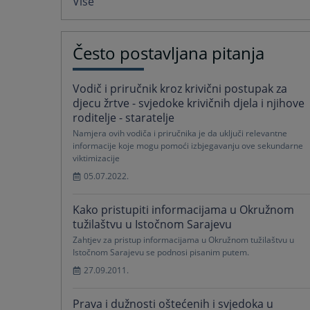
Više
Često postavljana pitanja
Vodič i priručnik kroz krivični postupak za
djecu žrtve - svjedoke krivičnih djela i njihove
roditelje - staratelje
Namjera ovih vodiča i priručnika je da uključi relevantne
informacije koje mogu pomoći izbjegavanju ove sekundarne
viktimizacije
05.07.2022.
Kako pristupiti informacijama u Okružnom
tužilaštvu u Istočnom Sarajevu
Zahtjev za pristup informacijama u Okružnom tužilaštvu u
Istočnom Sarajevu se podnosi pisanim putem.
27.09.2011.
Prava i dužnosti oštećenih i svjedoka u