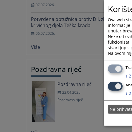
07.07.2026.
Korišt
Potvrđena optužnica protiv D.I. zbog
Ova web stra
krivičnog djela Teška krađa
informacije 
unutar brows
06.07.2026.
Neke od ovi
fukcionisat
Više
stvari (npr.
Na ovom mjes
Pozdravna riječ
Tra
↓
2
Pozdravna riječ
Ana
22.04.2025.
↓
2
Pozdravna riječ
Ne prihva