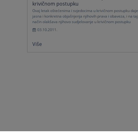
krivičnom postupku
Ovaj letak oštećenima i svjedocima u krivičnom postupku daje
jasna i konkretna objašnjenja njihovih prava i obaveza, i na taj
način olakšava njihovo sudjelovanje u krivičnom postupku
03.10.2011.
Više