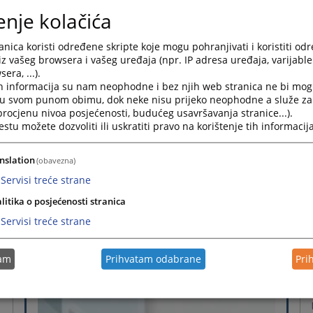
enje kolačića
nica koristi određene skripte koje mogu pohranjivati i koristiti od
iz vašeg browsera i vašeg uređaja (npr. IP adresa uređaja, varijable 
era, ...).
h informacija su nam neophodne i bez njih web stranica ne bi mog
i u svom punom obimu, dok neke nisu prijeko neophodne a služe z
 procjenu nivoa posjećenosti, budućeg usavršavanja stranice...).
tu možete dozvoliti ili uskratiti pravo na korištenje tih informacija
nslation
(obavezna)
Servisi treće strane
litika o posjećenosti stranica
Servisi treće strane
tam
Prihvatam odabrane
Pri