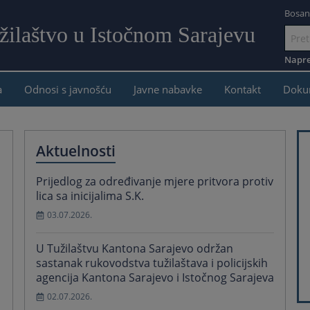
Bosan
žilaštvo u Istočnom Sarajevu
Idi
na
Napre
sadržaj
a
Odnosi s javnošću
Javne nabavke
Kontakt
Doku
Aktuelnosti
Prijedlog za određivanje mjere pritvora protiv
lica sa inicijalima S.K.
03.07.2026.
U Tužilaštvu Kantona Sarajevo održan
sastanak rukovodstva tužilaštava i policijskih
agencija Kantona Sarajevo i Istočnog Sarajeva
02.07.2026.