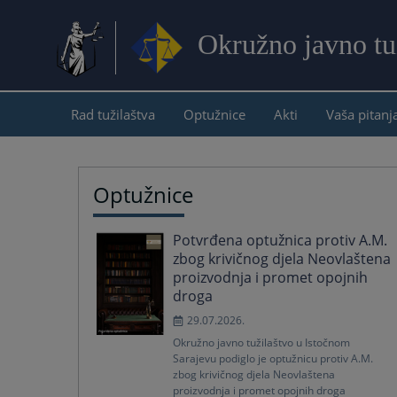
Okružno javno tu
Rad tužilaštva
Optužnice
Akti
Vaša pitanj
Optužnice
Potvrđena optužnica protiv A.M.
zbog krivičnog djela Neovlaštena
proizvodnja i promet opojnih
droga
29.07.2026.
Okružno javno tužilaštvo u Istočnom
Sarajevu podiglo je optužnicu protiv A.M.
zbog krivičnog djela Neovlaštena
proizvodnja i promet opojnih droga