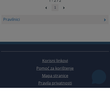
1 - 2 / 2
1
Pravilnici
Korisni linkovi
Pomoć za korištenje
Mapa stranice
Pravila privatnosti