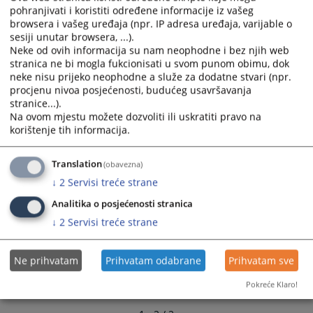
and
and
pohranjivati i koristiti određene informacije iz vašeg
browsera i vašeg uređaja (npr. IP adresa uređaja, varijable o
select
select
sesiji unutar browsera, ...).
a
a
Neke od ovih informacija su nam neophodne i bez njih web
date.
date.
stranica ne bi mogla fukcionisati u svom punom obimu, dok
Press
Press
neke nisu prijeko neophodne a služe za dodatne stvari (npr.
the
the
procjenu nivoa posjećenosti, budućeg usavršavanja
question
question
stranice...).
Na ovom mjestu možete dozvoliti ili uskratiti pravo na
mark
mark
korištenje tih informacija.
key
key
to
to
get
get
Translation
(obavezna)
the
the
↓
2
Servisi treće strane
keyboard
keyboard
Analitika o posjećenosti stranica
shortcuts
shortcuts
↓
2
Servisi treće strane
for
for
changing
changing
dates.
dates.
Ne prihvatam
Prihvatam odabrane
Prihvatam sve
Pokreće Klaro!