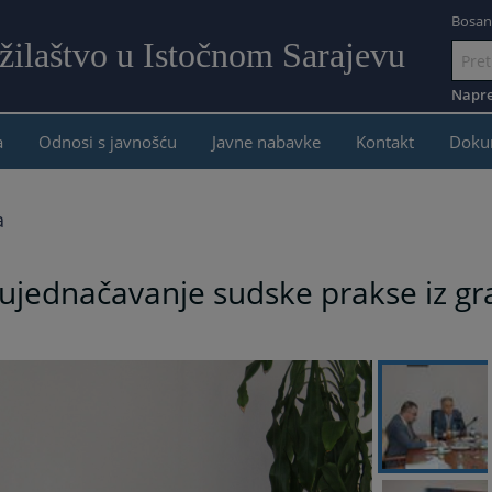
Bosan
žilaštvo u Istočnom Sarajevu
Idi
na
Napre
sadržaj
a
Odnosi s javnošću
Javne nabavke
Kontakt
Doku
a
ujednačavanje sudske prakse iz gr