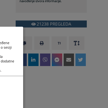
navođenje izvora informacije.
21238
PREGLEDA
ređene
o sesiji
la
a dodatne
.
u
i
e
i