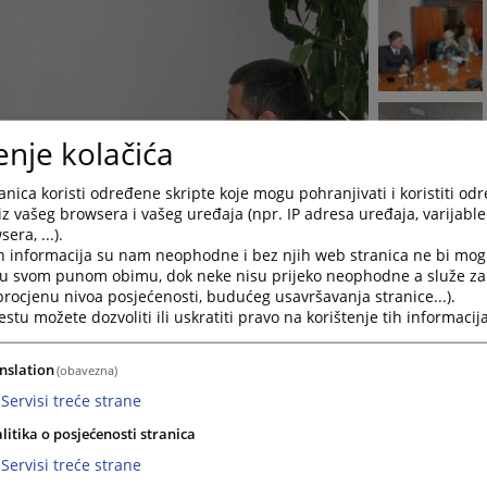
enje kolačića
nica koristi određene skripte koje mogu pohranjivati i koristiti od
iz vašeg browsera i vašeg uređaja (npr. IP adresa uređaja, varijable 
era, ...).
h informacija su nam neophodne i bez njih web stranica ne bi mog
i u svom punom obimu, dok neke nisu prijeko neophodne a služe z
 procjenu nivoa posjećenosti, budućeg usavršavanja stranice...).
tu možete dozvoliti ili uskratiti pravo na korištenje tih informacija
nslation
(obavezna)
Servisi treće strane
ujednačavanje sudske prakse iz građanske oblasti, drugi po redu 
litika o posjećenosti stranica
h sudova u Bosni i Hercegovini, odnosno predstavnici Suda Bosne 
Servisi treće strane
publike Srpske, Vrhovnog suda Federacije Bosne i Hercegovine t
e, uz koordinaciju Visokog sudbenog i tužiteljskog vijeća Bosne 