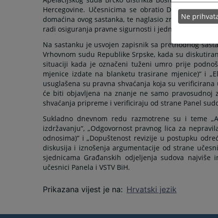
Hercegovine. Učesnicima se obratio Damjan Kaurino
Ne prihva
domaćina ovog sastanka, te naglasio značaj Panela 
radi osiguranja pravne sigurnosti i jednakosti pred 
Na sastanku je usvojen zapisnik sa prethodnog sastan
Vrhovnom sudu Republike Srpske, kada su diskutirane 
situaciji kada je označeni tuženi umro prije podnoš
mjenice izdate na blanketu trasirane mjenice)“ i „
usuglašena su pravna shvaćanja koja su verificirana
će biti objavljena na znanje ne samo pravosudnoj za
shvaćanja pripreme i verificiraju od strane Panel sud
Sukladno dnevnom redu razmotrene su i teme „Akt
izdržavanju“, „Odgovornost pravnog lica za nepravi
odnosima)“ i „Dopuštenost revizije u postupku odr
diskusija i iznošenja argumentacije od strane učesni
sjednicama Građanskih odjeljenja sudova najviše in
učesnici Panela i VSTV BiH.
Prikazana vijest je na
:
Hrvatski jezik