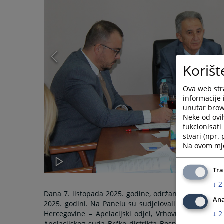
Korišt
Ova web stra
informacije 
unutar brows
Neke od ovi
fukcionisat
stvari (npr.
Na ovom mjes
Tra
↓
2
Dana 7. listopada 2025. godine, održan je Panel za 
Ana
2025. godini. Na Panelu su sudjelovali suci najviši
↓
2
Hercegovine – Apelacijski odjel, Vrhovnog suda Re
Apelacijskog suda Brčko distrikta Bosne i Hercegovin