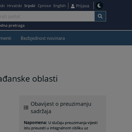
ski
Hrvatski
Srpski
Српски
English
Prijava
dna pretraga
menti
Bezbjednost novinara
ađanske oblasti
Obavijest o preuzimanju
sadržaja
Napomena
:
U slučaju preuzimanja vijesti
istu preuzeti u integralnom obliku uz