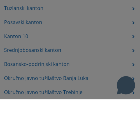
Tuzlanski kanton
Posavski kanton
Kanton 10
Srednjobosanski kanton
Bosansko-podrinjski kanton
Okružno javno tužilaštvo Banja Luka
Okružno javno tužilaštvo Trebinje
Okružno javno tužilaštvo Istočno Sarajevo
Okružno javno tužilaštvo Prijedor
Okružno javno tužilaštvo Bijeljina