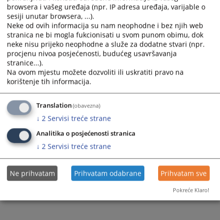
browsera i vašeg uređaja (npr. IP adresa uređaja, varijable o
sesiji unutar browsera, ...).
Neke od ovih informacija su nam neophodne i bez njih web
stranica ne bi mogla fukcionisati u svom punom obimu, dok
neke nisu prijeko neophodne a služe za dodatne stvari (npr.
procjenu nivoa posjećenosti, budućeg usavršavanja
stranice...).
Na ovom mjestu možete dozvoliti ili uskratiti pravo na
korištenje tih informacija.
Translation
(obavezna)
↓
2
Servisi treće strane
Analitika o posjećenosti stranica
↓
2
Servisi treće strane
Ne prihvatam
Prihvatam odabrane
Prihvatam sve
Pokreće Klaro!