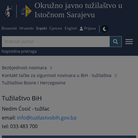
Okružno javno tužilaštvo u
Istočnom Sarajevu
Bosanski
Hrvatski
Srpski
Српски
English
Prijava
Napredna pretraga
Bezbjednost novinara
Kontakt tačke za sigurnost novinara u BiH - tužilaštva
Tužilaštvo Bosne i Hercegovine
Tužilaštvo BiH
Nedim Ćosić - tužilac
email:
info@tuzilastvobih.gov.ba
tel: 033 483 700