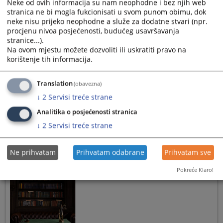
Neke od ovih informacija su nam neophodne i bez njih web
stranica ne bi mogla fukcionisati u svom punom obimu, dok
Potvrđena optužnica protiv B.G. zbog
neke nisu prijeko neophodne a služe za dodatne stvari (npr.
krivičnog djela Pronevjera
procjenu nivoa posjećenosti, budućeg usavršavanja
stranice...).
22.06.2026.
Na ovom mjestu možete dozvoliti ili uskratiti pravo na
korištenje tih informacija.
Translation
(obavezna)
↓
2
Servisi treće strane
Analitika o posjećenosti stranica
↓
2
Servisi treće strane
Potvrđena optužnica protiv R.Đ. zbog
krivičnog djela Falsifikovanje ili
Ne prihvatam
Prihvatam odabrane
Prihvatam sve
uništavanje službene isprave
Pokreće Klaro!
22.06.2026.