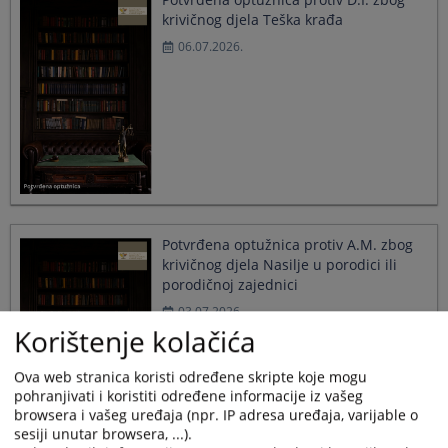
krivičnog djela Teška krađa
06.07.2026.
Potvrđena optužnica protiv A.M. zbog
krivičnog djela Nasilje u porodici ili
porodičnoj zajednici
03.07.2026.
Korištenje kolačića
Ova web stranica koristi određene skripte koje mogu
pohranjivati i koristiti određene informacije iz vašeg
browsera i vašeg uređaja (npr. IP adresa uređaja, varijable o
sesiji unutar browsera, ...).