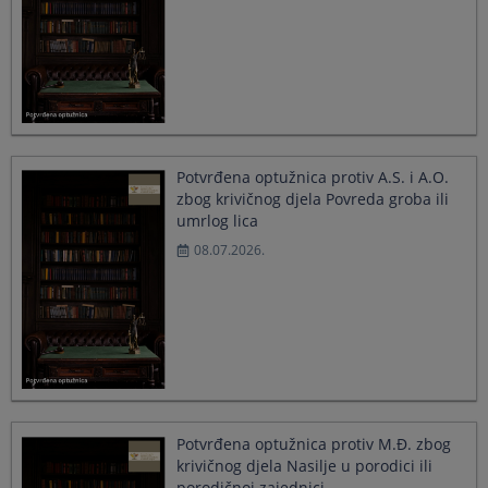
select
select
a
a
date.
date.
Press
Press
the
the
question
question
mark
mark
key
key
Potvrđena optužnica protiv A.S. i A.O.
to
to
zbog krivičnog djela Povreda groba ili
get
get
umrlog lica
the
the
keyboard
keyboard
08.07.2026.
shortcuts
shortcuts
for
for
changing
changing
dates.
dates.
Potvrđena optužnica protiv M.Đ. zbog
krivičnog djela Nasilje u porodici ili
porodičnoj zajednici