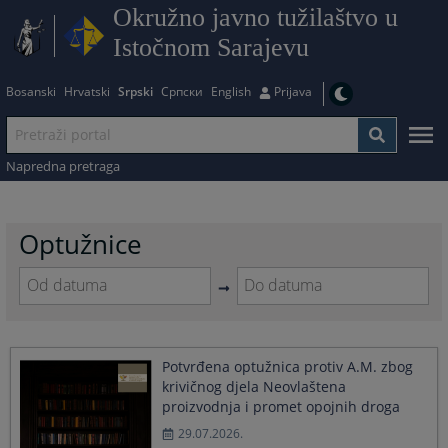
Okružno javno tužilaštvo u
Istočnom Sarajevu
Bosanski
Hrvatski
Srpski
Српски
English
Prijava
Napredna pretraga
Optužnice
Navigate
Navigate
forward
forward
to
to
Potvrđena optužnica protiv A.M. zbog
interact
interact
krivičnog djela Neovlaštena
with
with
proizvodnja i promet opojnih droga
the
the
calendar
calendar
29.07.2026.
and
and