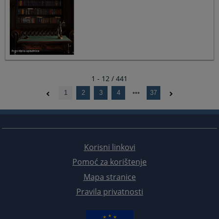
1 - 12 / 441
1
2
3
4
37
Korisni linkovi
Pomoć za korištenje
Mapa stranice
Pravila privatnosti