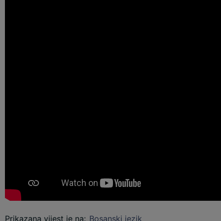
Prikazana vijest je na
:
Bosanski jezik