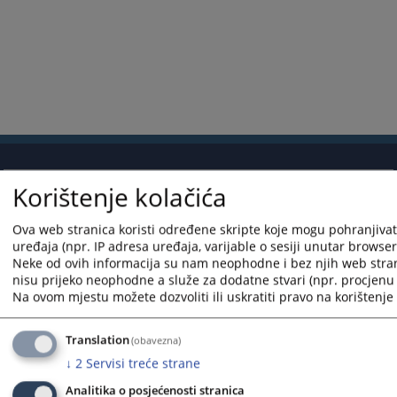
Korištenje kolačića
Korisni linkovi
Pomoć za korištenje
Ova web stranica koristi određene skripte koje mogu pohranjivati
uređaja (npr. IP adresa uređaja, varijable o sesiji unutar browsera,
Mapa stranice
Neke od ovih informacija su nam neophodne i bez njih web stra
nisu prijeko neophodne a služe za dodatne stvari (npr. procjenu 
Pravila privatnosti
Na ovom mjestu možete dozvoliti ili uskratiti pravo na korištenje 
Translation
(obavezna)
↓
2
Servisi treće strane
Redizajn web stranice je finansirala Evropska unija. Za njen sadržaj isključivo je odgovorno
Analitika o posjećenosti stranica
Visoko sudsko i tužilačko vijeće BiH i ona ne odražava nužno stavove Evropske unije.