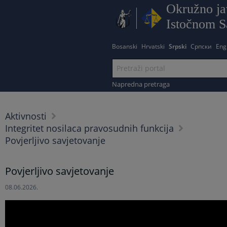
Okružno ja
Istočnom S
Bosanski
Hrvatski
Srpski
Српски
Eng
Napredna pretraga
Aktivnosti
Integritet nosilaca pravosudnih funkcija
Povjerljivo savjetovanje
Povjerljivo savjetovanje
08.06.2026.