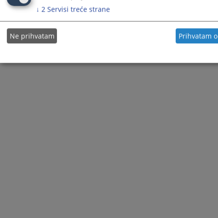
↓
2
Servisi treće strane
Ne prihvatam
Prihvatam 
© 2021
Visoki sudski i tužilački savjet