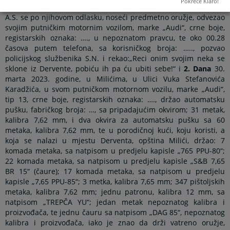
Pokreće Klaro!
ubiti, usljed čega su oni izašli iz kuće i napustili lice mjesta, a
A.S. se po njihovom odlasku, noseći predmetno oružje, odvezao
svojim putničkim motornim vozilom, marke „Audi“, crne boje,
registarskih oznaka: …., u nepoznatom pravcu, te oko 00.28
časova putem telefona, sa korisničkog broja: ….., pozvao
policijskog službenika S.N. i rekao:„Reci onim svojim neka se
sklone iz Dervente, pobiću ih pa ću ubiti sebe!“ i
2. Dana
30.
marta 2023. godine, u Milićima, u Ulici Vuka Stefanovića
Karadžića, u svom putničkom motornom vozilu, marke „Audi“,
tip 13, crne boje, registarskih oznaka: …., držao automatsku
pušku, fabričkog broja: …, sa pripadajućim okvirom; 31 metak,
kalibra 7,62 mm, i dva okvira za automatsku pušku sa 60
metaka, kalibra 7,62 mm, te u porodičnoj kući, koju koristi, a
koja se nalazi u mjestu Derventa, opština Milići, držao: 7
komada metaka, sa natpisom u predjelu kapisle „765 PPU-80“;
22 komada metaka, sa natpisom u predjelu kapisle „S&B 7,65
BR 15“ (čaure); 17 komada metaka, sa natpisom u predjelu
kapisle „7,65 PPU-85“; 3 metka, kalibra 7,65 mm; 347 pištoljskih
metaka, kalibra 7,62 mm; jednu patronu, kalibra 12 mm, sa
natpisom „TREPČA YU“; jedan metak nepoznatog kalibra i
proizvođača, te jednu čauru sa natpisom „DAG 85“, nepoznatog
kalibra i proizvođača, iako je znao da drži vatreno oružje,