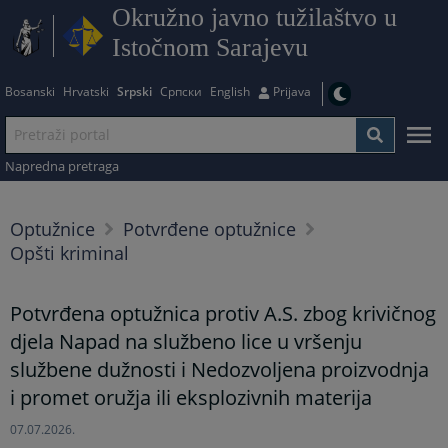
Okružno javno tužilaštvo u
Istočnom Sarajevu
Bosanski
Hrvatski
Srpski
Српски
English
Prijava
Napredna pretraga
Optužnice
Potvrđene optužnice
Opšti kriminal
Potvrđena optužnica protiv A.S. zbog krivičnog
djela Napad na službeno lice u vršenju
službene dužnosti i Nedozvoljena proizvodnja
i promet oružja ili eksplozivnih materija
07.07.2026.