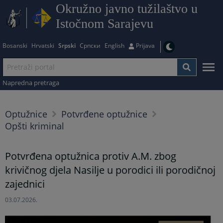
Okružno javno tužilaštvo u
Istočnom Sarajevu
Bosanski
Hrvatski
Srpski
Српски
English
Prijava
Napredna pretraga
Optužnice
Potvrđene optužnice
Opšti kriminal
Potvrđena optužnica protiv A.M. zbog
krivičnog djela Nasilje u porodici ili porodičnoj
zajednici
03.07.2026.