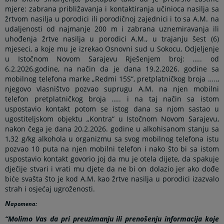
mjere: zabrana približavanja i kontaktiranja učinioca nasilja sa
žrtvom nasilja u porodici ili porodičnoj zajednici i to sa A.M. na
udaljenosti od najmanje 200 m i zabrana uznemiravanja ili
uhođenja žrtve nasilja u porodici A.M., u trajanju šest (6)
mjeseci, a koje mu je izrekao Osnovni sud u Sokocu, Odjeljenje
u Istočnom Novom Sarajevu Rješenjem broj: ….. od
6.2.2026.godine, na način da je dana 19.2.2026. godine sa
mobilnog telefona marke „Redmi 15S“, pretplatničkog broja …..,
njegovo vlasništvo pozvao suprugu A.M. na njen mobilni
telefon pretplatničkog broja ….. i na taj način sa istom
uspostavio kontakt potom se istog dana sa njom sastao u
ugostiteljskom objektu „Kontra“ u Istočnom Novom Sarajevu,
nakon čega je dana 20.2.2026. godine u alkohisanom stanju sa
1,32 g/kg alkohola u organizmu sa svog mobilnog telefona istu
pozvao 10 puta na njen mobilni telefon i nako što bi sa istom
uspostavio kontakt govorio joj da mu je otela dijete, da spakuje
dječije stvari i vrati mu djete da ne bi on dolazio jer ako dođe
biće svašta što je kod A.M. kao žrtve nasilja u porodici izazvalo
strah i osjećaj ugroženosti.
N
apomena:
“Molimo Vas da pri preuzimanju ili prenošenju informacija koje