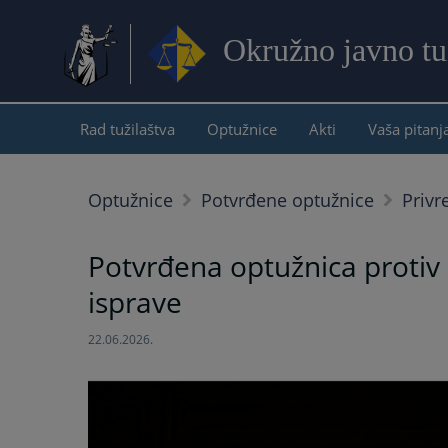
Okružno javno tu
Rad tužilaštva
Optužnice
Akti
Vaša pitanj
Optužnice
Potvrđene optužnice
Privr
Potvrđena optužnica protiv R
isprave
22.06.2026.