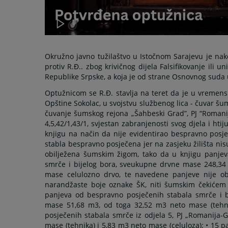
Okružno javno tužilaštvo u Istočnom Sarajevu je nak
protiv R.Đ.. zbog krivičnog dijela Falsifikovanje ili 
Republike Srpske, a koja je od strane Osnovnog suda
Optužnicom se R.Đ. stavlja na teret da je u vremen
Opštine Sokolac, u svojstvu službenog lica - čuvar š
čuvanje šumskog rejona „Šahbeski Grad”, PJ “Romanij
4,5,42/1,43/1, svjestan zabranjenosti svog djela i hti
knjigu na način da nije evidentirao bespravno posječ
stabla bespravno posječena jer na zasjeku žilišta nis
obilježena šumskim žigom, tako da u knjigu panjeva
smrče i bijelog bora, sveukupne drvne mase 248,34
mase celulozno drvo, te navedene panjeve nije ob
narandžaste boje oznake ŠK, niti šumskim čekićem 
panjeva od bespravno posječenih stabala smrče i bi
mase 51,68 m3, od toga 32,52 m3 neto mase (tehni
posječenih stabala smrče iz odjela 5, PJ „Romanija
mase (tehnika) i 5,83 m3 neto mase (celuloza); • 15 p