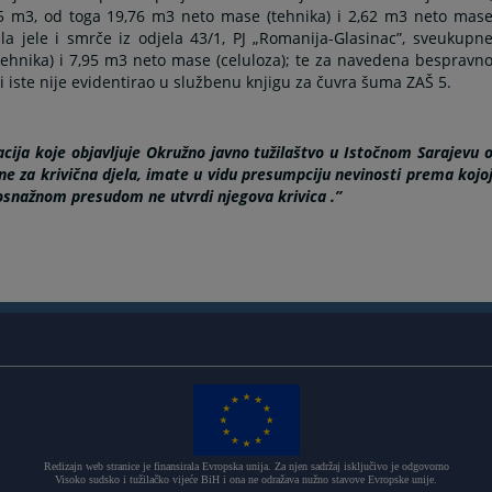
5 m3, od toga 19,76 m3 neto mase (tehnika) i 2,62 m3 neto mas
la jele i smrče iz odjela 43/1, PJ „Romanija-Glasinac”, sveukupn
ehnika) i 7,95 m3 neto mase (celuloza); te za navedena bespravn
i iste nije evidentirao u službenu knjigu za čuvra šuma ZAŠ 5.
cija koje objavljuje Okružno javno tužilaštvo u Istočnom Sarajevu 
e za krivična djela, imate u vidu presumpciju nevinosti prema kojo
vosnažnom presudom ne utvrdi njegova krivica .”
Redizajn web stranice je finansirala Evropska unija. Za njen sadržaj isključivo je odgovorno
Visoko sudsko i tužilačko vijeće BiH i ona ne odražava nužno stavove Evropske unije.