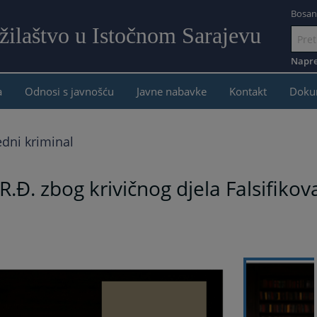
Bosan
žilaštvo u Istočnom Sarajevu
Idi
na
Napre
sadržaj
a
Odnosi s javnošću
Javne nabavke
Kontakt
Doku
edni kriminal
.Đ. zbog krivičnog djela Falsifikov