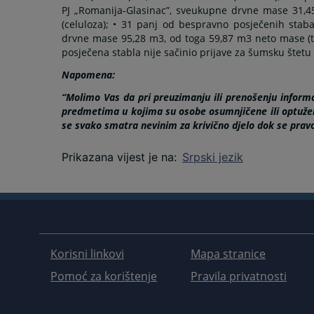
PJ „Romanija-Glasinac”, sveukupne drvne mase 31,4
(celuloza); • 31 panj od bespravno posječenih staba
drvne mase 95,28 m3, od toga 59,87 m3 neto mase (t
posječena stabla nije sačinio prijave za šumsku štetu 
Napomena:
“Molimo Vas da pri preuzimanju ili prenošenju informa
predmetima u kojima su osobe osumnjičene ili optužen
se svako smatra nevinim za krivično djelo dok se pra
Prikazana vijest je na
:
Srpski jezik
Korisni linkovi
Mapa stranice
Pomoć za korištenje
Pravila privatnosti