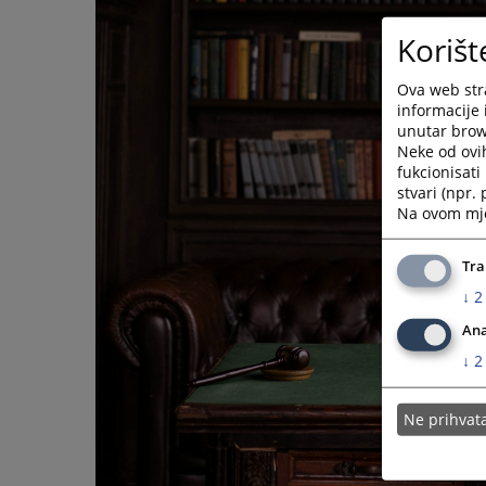
Korišt
Ova web stra
informacije 
unutar brows
Neke od ovi
fukcionisat
stvari (npr.
Na ovom mjes
Tra
↓
2
Ana
↓
2
Ne prihva