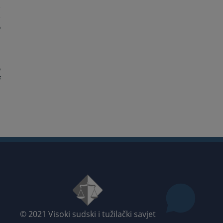
e
e
o
o
j
© 2021
Visoki sudski i tužilački savjet