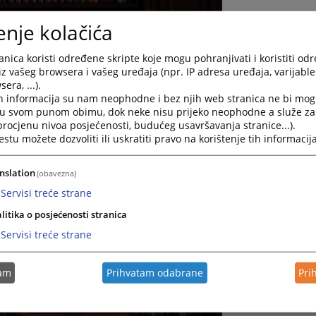
enje kolačića
nica koristi određene skripte koje mogu pohranjivati i koristiti od
iz vašeg browsera i vašeg uređaja (npr. IP adresa uređaja, varijable 
era, ...).
h informacija su nam neophodne i bez njih web stranica ne bi mog
i u svom punom obimu, dok neke nisu prijeko neophodne a služe z
 procjenu nivoa posjećenosti, budućeg usavršavanja stranice...).
tu možete dozvoliti ili uskratiti pravo na korištenje tih informacija
nslation
(obavezna)
Servisi treće strane
litika o posjećenosti stranica
Servisi treće strane
tam
Prihvatam odabrane
Pri