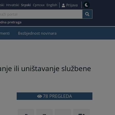
ski
Hrvatski
Srpski
Српски
English
Prijava
dna pretraga
menti
Bezbjednost novinara
anje ili uništavanje službene
78
PREGLEDA