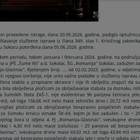
on provedene istrage, dana 20.05.2026. godine, podiglo optužnic
uništavanje službene isprave iz člana 349. stav 1. Krivičnog zakonik
 u Sokocu potvrđena dana 05.06.2026. godine.
skom periodu, tokom januara i februara 2024. godine, na područj
uma u JPŠ „Šume RS” a.d. Sokolac, ŠG „Romanija” Sokolac, zadužen z
a-Glasinac”, Rješenjem broj: …. od 02.02.2023. godine, u odjelim
jući njegovo izvršenje, nije unio važne podatke u službenu ispravu 
ena stabla u propisane obrasce i nije ih obilježio, znajući da s
u bila obilježena pločicom za obilježavanje stabala za doznaku, nit
 šumskih šteta ZAŠ-1, nije evidentirao 96 panjeva četinara jele
 m3, od toga 156,06 m3 neto mase tehničko drvo i 20,72 m3 net
rojčao pločicom za obrojčavanje bespravno posječenih stabala
za šumsku krivicu oznake ŠK-69, kojim je bio zadužen i to: • 2
jelog bora iz odjela 4, PJ „Romanija-Glasinac”, sveukupne drvn
ka) i 4,30 m3 neto mase (celuloza); • 25 panjeva od bespravn
-Glasinac”, sveukupne drvne mase 69,92 m3, od toga 43,94 m3 net
anjeva od bespravno posječenih stabala jele i smrče iz odjela 42/1