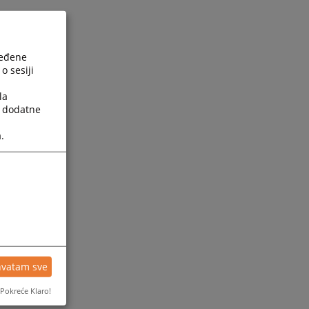
ređene
o sesiji
la
a dodatne
.
hvatam sve
Pokreće Klaro!