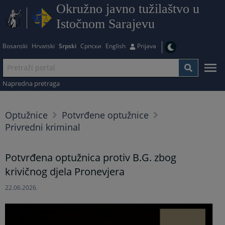
Okružno javno tužilaštvo u
Istočnom Sarajevu
Bosanski
Hrvatski
Srpski
Српски
English
Prijava
Napredna pretraga
Optužnice
Potvrđene optužnice
Privredni kriminal
Potvrđena optužnica protiv B.G. zbog
krivičnog djela Pronevjera
22.06.2026.