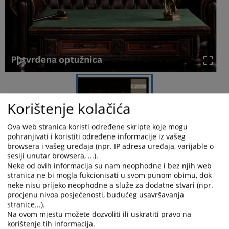
Korištenje kolačića
Ova web stranica koristi određene skripte koje mogu
pohranjivati i koristiti određene informacije iz vašeg
browsera i vašeg uređaja (npr. IP adresa uređaja, varijable o
sesiji unutar browsera, ...).
Neke od ovih informacija su nam neophodne i bez njih web
stranica ne bi mogla fukcionisati u svom punom obimu, dok
neke nisu prijeko neophodne a služe za dodatne stvari (npr.
procjenu nivoa posjećenosti, budućeg usavršavanja
stranice...).
Okružno javno tužilaštvo u Istočnom Sarajevu je nakon
Na ovom mjestu možete dozvoliti ili uskratiti pravo na
provedene istrage, dana 21.05.2026. godine, podiglo optužnicu
korištenje tih informacija.
protiv B.G. zbog krivičnog dijela Pronevjera iz člana 316. stav 3.