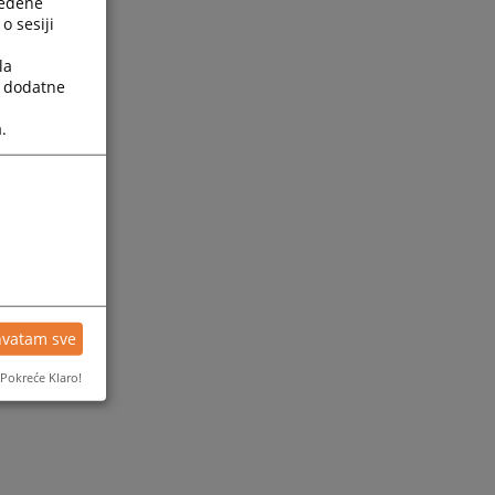
ređene
o sesiji
la
a dodatne
.
hvatam sve
Pokreće Klaro!