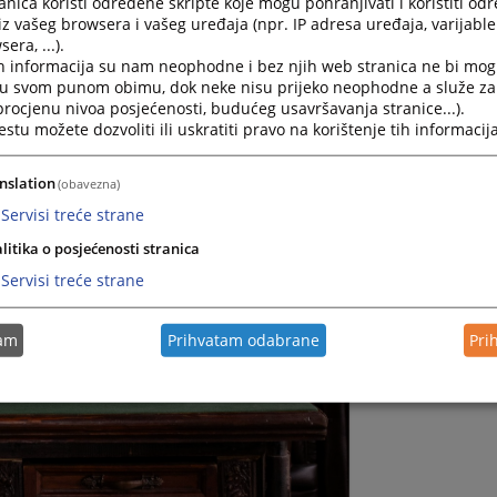
nica koristi određene skripte koje mogu pohranjivati i koristiti od
iz vašeg browsera i vašeg uređaja (npr. IP adresa uređaja, varijable 
era, ...).
h informacija su nam neophodne i bez njih web stranica ne bi mog
i u svom punom obimu, dok neke nisu prijeko neophodne a služe z
 procjenu nivoa posjećenosti, budućeg usavršavanja stranice...).
tu možete dozvoliti ili uskratiti pravo na korištenje tih informacija
nslation
(obavezna)
Servisi treće strane
litika o posjećenosti stranica
Servisi treće strane
tam
Prihvatam odabrane
Pri