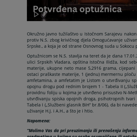
Okružno javno tužilaštvo u Istočnom Sarajevu nakon
protiv N.S. zbog krivičnog djela Omogućavanje uživan
Srpske., a koja je od strane Osnovnog suda u Sokocu
Optužnicom se N.S. stavlja na teret da je dana 17.01.2
ulici Srpskih Vladara, opština Istočna Ilidža, kod s
materije, ukupne neto mase 5,2916 grama, cijepani 
ostaci praškaste materije, 1 (jednu) mermernu ploču s
amfetamina, a amfetatim je Listom o utvrđivanju spi
opojnu drogu pod rednim brojem 1 - Tabela II („Službe
providnu foliju u kojima je utvrđeno prisustvo N-Met
utvrđivanju spiska opojnih droga, psihotropnih tvar
Tabela I („Službeni glasnik BiH“ br.8/06), da bi nav
uživanje H.J. i A.H., a što je i htio.
Napomena:
“Molimo Vas da pri preuzimanju ili prenošenju informa
predmetima u kojima su osobe osumnjičene ili optužen