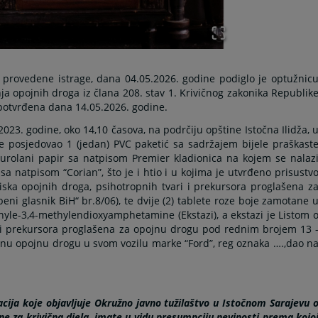
 provedene istrage, dana 04.05.2026. godine podiglo je optužnic
ja opojnih droga iz člana 208. stav 1. Krivičnog zakonika Republik
 potvrđena dana 14.05.2026. godine.
023. godine, oko 14,10 časova, na podrčiju opštine Istočna Ilidža, 
ebe posjedovao 1 (jedan) PVC paketić sa sadržajem bijele praškast
urolani papir sa natpisom Premier kladionica na kojem se nalaz
a natpisom “Corian”, što je i htio i u kojima je utvrđeno prisustv
ska opojnih droga, psihotropnih tvari i prekursora proglašena z
ni glasnik BiH“ br.8/06), te dvije (2) tablete roze boje zamotane 
hyle-3,4-methylendioxyamphetamine (Ekstazi), a ekstazi je Listom 
i i prekursora proglašena za opojnu drogu pod rednim brojem 13 
edenu opojnu drogu u svom vozilu marke “Ford”, reg oznaka ….,dao n
cija koje objavljuje Okružno javno tužilaštvo u Istočnom Sarajevu 
e za krivična djela, imate u vidu presumpciju nevinosti prema kojo