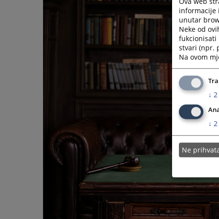
Ova web stra
informacije 
unutar brows
Neke od ovi
fukcionisat
stvari (npr.
Na ovom mjes
Tra
↓
2
Ana
↓
2
Ne prihva