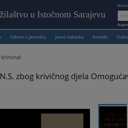
Bosan
žilaštvo u Istočnom Sarajevu
Idi
na
Napre
sadržaj
a
Odnosi s javnošću
Javne nabavke
Kontakt
Doku
 kriminal
 N.S. zbog krivičnog djela Omoguća