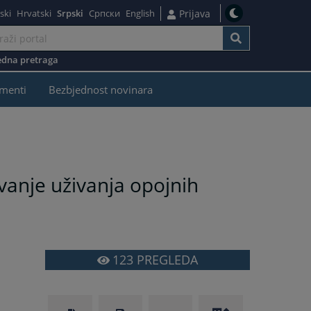
ski
Hrvatski
Srpski
Српски
English
Prijava
dna pretraga
menti
Bezbjednost novinara
vanje uživanja opojnih
123
PREGLEDA