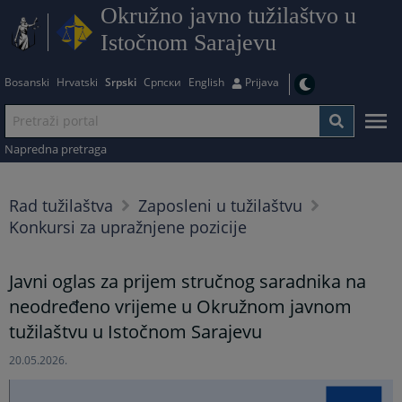
Okružno javno tužilaštvo u
Istočnom Sarajevu
Bosanski
Hrvatski
Srpski
Српски
English
Prijava
Napredna pretraga
Rad tužilaštva
Zaposleni u tužilaštvu
Konkursi za upražnjene pozicije
Javni oglas za prijem stručnog saradnika na
neodređeno vrijeme u Okružnom javnom
tužilaštvu u Istočnom Sarajevu
20.05.2026.