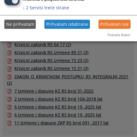
↓
2
Servisi treće strane
Prateći dokumenti
Javni oglas 20.05.2026.
Ne prihvatam
Prihvatam odabrane
Prihvatam sve
Zakon o javnim tuzilastvima sa izmjenama 69 16 i 48 24
Pokreće Klaro!
(2)
Krivicni zakonik RS 64 17 (2)
Krivicni zakonik RS izmjene 89 21 (2)
Krivicni zakonik RS izmjene 73 23 (2)
Krivicni zakonik RS izmjene 15 21 (2)
ZAKON_O_KRIVICNOM_POSTUPKU_RS_INTEGRALNI 2021
(2)
7 Izmjene i dopune KZ RS broj 31-2025
2 Izmjene i dopune KZ RS broj 104-2018 lat
6 Izmjene i dopune KZ RS broj 19 -2025 lat
6 Izmjene i dopune KZ RS broj 19 -2025 lat
11 Izmjene i dopune ZKP RS broj 091 -2017 lat