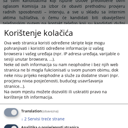
Sa svim kandidatima koji ispune uslove predviđene ovim
oglasom Komisija za izbor će obaviti prethodnu provjeru
radnih sposobnosti – intervju, a sve u skladu sa internim
aktima tužilaštva, o čemu će kandidati biti obaviješteni
telefonskim putem na kontakt telefon koji su kandidati dužni
navesti u prijavi.
Korištenje kolačića
Prijave sa dokazima o ispunjavanju uslova se mogu dostaviti
Ova web stranica koristi određene skripte koje mogu
lično ili putem pošte na adresu: Okružno javno tužilaštvo u
pohranjivati i koristiti određene informacije iz vašeg
Istočnom Sarajevu, ul. Karađorđeva br.5, 71123 Istočno
browsera i vašeg uređaja (npr. IP adresa uređaja, varijable o
Sarajevo, sa naznakom „Prijava na konkurs za stručnog
sesiji unutar browsera, ...).
saradnika broj: A – 103/26“.
Neke od ovih informacija su nam neophodne i bez njih web
Rok za podnošenje prijava kandidata je osam (8) dana od dana
stranica ne bi mogla fukcionisati u svom punom obimu, dok
objavljivanja javnog oglasa u dnevnom listu „Glas Srpske “.
neke nisu prijeko neophodne a služe za dodatne stvari (npr.
Neblagovremene i nepotpune prijave, kao i prijave kandidata
procjenu nivoa posjećenosti, budućeg usavršavanja
koji ne ispunjavaju uslove, neće se uzeti u razmatranje.
stranice...).
Na ovom mjestu možete dozvoliti ili uskratiti pravo na
Napomena za sve kandidate
: Ukoliko kandidat podnese lažne
korištenje tih informacija.
dokumente prilikom prijavljivanja na konkurs, sa istim će biti
raskinut ugovor o djelu.
Translation
(obavezna)
Tekst oglasa možete preuzeti u prilogu.
↓
2
Servisi treće strane
Prikazana vijest je na
:
Srpski jezik
Analitika o posjećenosti stranica