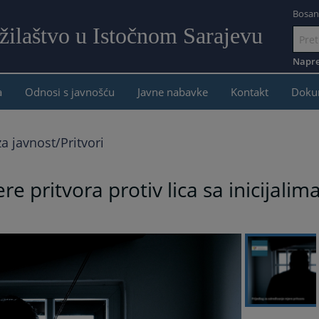
Bosan
žilaštvo u Istočnom Sarajevu
Idi
na
Napre
sadržaj
a
Odnosi s javnošću
Javne nabavke
Kontakt
Doku
a javnost/Pritvori
e pritvora protiv lica sa inicijalim