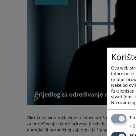
Korišt
Ova web stra
informacije 
unutar brows
Neke od ovi
fukcionisat
stvari (npr.
Na ovom mjes
Tra
Okružno javno tužilaštvo u Istočnom Sarajevu dana 2
za određivanje mjere pritvora protiv lica sa inicijali
↓
2
porodici ili porodičnoj zajednici iz člana 190. stav 5.
Ana