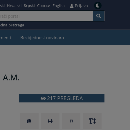
ski
Hrvatski
Srpski
Српски
English
Prijava
dna pretraga
menti
Bezbjednost novinara
a A.M.
217
PREGLEDA