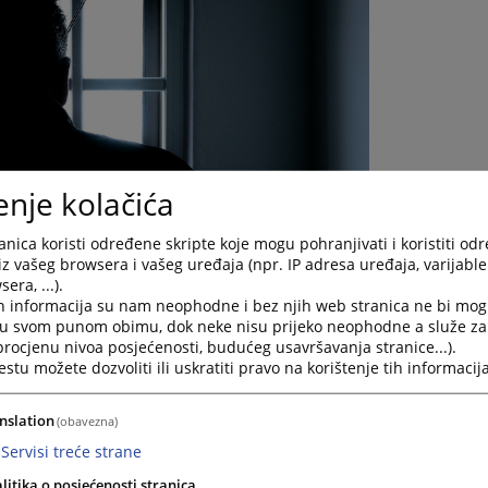
enje kolačića
nica koristi određene skripte koje mogu pohranjivati i koristiti od
iz vašeg browsera i vašeg uređaja (npr. IP adresa uređaja, varijable 
era, ...).
h informacija su nam neophodne i bez njih web stranica ne bi mog
i u svom punom obimu, dok neke nisu prijeko neophodne a služe z
 procjenu nivoa posjećenosti, budućeg usavršavanja stranice...).
tu možete dozvoliti ili uskratiti pravo na korištenje tih informacija
nslation
2.02.2026. godine, podnijelo je Osnovnom sudu u Sokocu, Prijedlo
(obavezna)
ma .A.M. zbog osnovane sumnje da je počinio krivično djelo Nasilje 
Servisi treće strane
 Krivičnog zakonika Republike Srpske.
litika o posjećenosti stranica