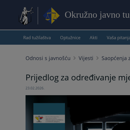
Okružno javno tu
Rad tužilaštva
Optužnice
Akti
Vaša pitanj
Odnosi s javnošću
Vijesti
Saopćenja z
Prijedlog za određivanje mjer
23.02.2026.