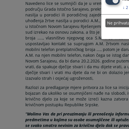
Navedeno lice se sumnjiči da je u vremenskom perio
↓
2
području Grada Istočno Sarajevo, prekršio zaštine mje
nasilja u porodici ili porodičnoj zajednici i to sa 
uhođenja žrtve nasilja u porodici A.M., u trajanju šes
Ne prihva
u Istočnom Novom Sarajevu Rješenjem broj: …. od 6.2.
sud izrekao na osnovu zakona, a što je i htio, na nač
broja ….., vlasništvo njegovog oca S.M. i sa mobiln
uspostavljao kontakt sa suprugom A.M. žrtvom nasil
mobilni telefon pretplatničkog broja …., potom je da
A.M. na njen mobilni telefon, nakon čega se istog d
Novom Sarajevu, da bi dana 20.2.2026. godine putem a
vrati, da spakuje dječije stvari i da mu dijete vrati, 
dječije stvari i vrati mu djete da ne bi on dolazio j
izazvalo strah i osjećaj ugroženosti,
Razlozi za predlaganje mjere pritvora za lice sa inic
bojazan da ukoliko se osumnjičeni nađe na slobodi, isti
krivično djelo za koje se može izreći kazna zatvora
krivičnom postupku Republike Srpske.
“Molimo Vas da pri preuzimanju ili prenošenju informa
predmetima u kojima su osobe osumnjičene ili optužen
se svako smatra nevinim za krivično djelo dok se pra