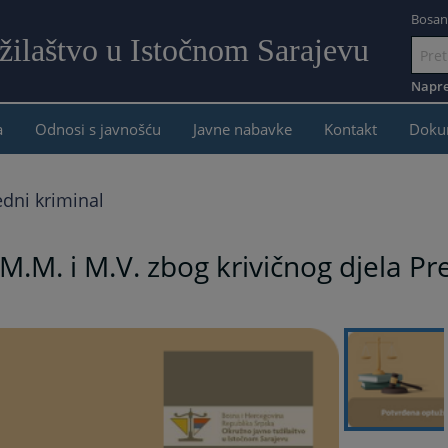
Bosan
žilaštvo u Istočnom Sarajevu
Idi
na
Napre
sadržaj
a
Odnosi s javnošću
Javne nabavke
Kontakt
Doku
edni kriminal
M.M. i M.V. zbog krivičnog djela Pr