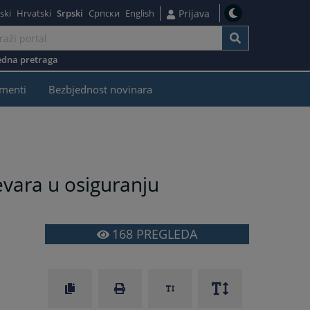
ski
Hrvatski
Srpski
Српски
English
Prijava
dna pretraga
menti
Bezbjednost novinara
evara u osiguranju
168
PREGLEDA