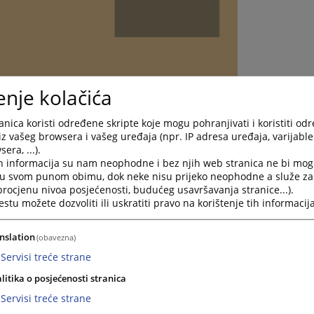
enje kolačića
nica koristi određene skripte koje mogu pohranjivati i koristiti od
iz vašeg browsera i vašeg uređaja (npr. IP adresa uređaja, varijable 
era, ...).
h informacija su nam neophodne i bez njih web stranica ne bi mog
i u svom punom obimu, dok neke nisu prijeko neophodne a služe z
 procjenu nivoa posjećenosti, budućeg usavršavanja stranice...).
tu možete dozvoliti ili uskratiti pravo na korištenje tih informacija
nslation
(obavezna)
Servisi treće strane
provedene istrage, dana 11.11.2025. godine, podiglo je optužnic
litika o posjećenosti stranica
guranju iz člana 273. stav 1. a u vezi sa članom 37. (Saizvršilaštvo
Servisi treće strane
rane Osnovnog suda u Vlasenici potvrđena dana 17.11.2025. godine.