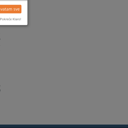
,
hvatam sve
V
d
Pokreće Klaro!
i
u
e
o
,
e
u
u
o
j