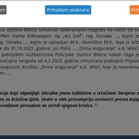
na 4. februara 2023. godine, po prethodnom zajedničkom dogovoru
tam
Prihvatam odabrane
Pri
na osiguranje“ a.d. Milići naplati osiguranu sumu, oštetili PM
vlasništvo M.M., koje je bilo osigurano od autoodgovornosti o
 „Drina osiguranje“ a.d. Milići, svjesni zabranjenosti svog djela 
ina, opština Bileća, simulirali saobraćajnu nezgodu na način da s
 PMV marke Volkswagen, tip „AU Golf”, reg. Oznaka …., kojim j
g. Oznaka …., kojim je upravljao M.V., vlasništvo M.K., koje je bil
do 31.10.2023. godine, po Polisi … „Drina osiguranje“ a.d. Milići
olicijskim službenicima Policijske stanice Bileća, nakon čega j
braćajna nezgoda od 4.2.2023. godine simulirana podnijela Prijav
ravajućem društvu „Drina osiguranje“ a.d. Milići, koje je naveden
em: ….
cija koje objavljuje Okružno javno tužilaštvo u Istočnom Sarajevu 
e za krivična djela, imate u vidu presumpciju nevinosti prema kojo
vosnažnom presudom ne utvrdi njegova krivica .”