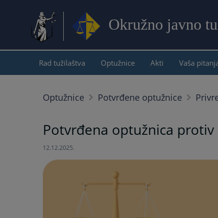
Okružno javno tu
Rad tužilaštva
Optužnice
Akti
Vaša pitanj
Optužnice
Potvrđene optužnice
Privr
Potvrđena optužnica protiv 
12.12.2025.