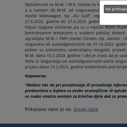
Optužnicom se M.M. i M.V. stavlja na teret da su da
Ne prihva
a u namjeri da M.M. od osiguravajućeg društva „Dri
marke Volkswagen, tip „AU Golf”, reg. oznaka …., 
27.6.2022. godine do 27.6.2023. godine, po Polisi ….
htijući njegovo izvršenje, pa su u mjestu Bijela Rud
kontrolisanim kretanjem u sudarni položaj dovezli
upravljala M.M. i PMV marke Citroen, tip „Xantia”, re
osigurano od autoodgovornosti od 31.10.2022. godine 
potom su simuliranu saobraćajnu nezgodu prijavili p
M.M. dana 10.2.2023. godine i ako je znala da je sao
štete iz osiguranja od autoodgovornosti-vozila osigu
prijavu dana 13.2.2023. godine evidentiralo pod broj
Napomena:
“Molimo Vas da pri preuzimanju ili prenošenju informa
predmetima u kojima su osobe osumnjičene ili optužen
se svako smatra nevinim za krivično djelo dok se pra
Prikazana vijest je na
:
Srpski jezik