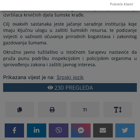
nastavi sa zajedničkim aktivnostima, obukama i operativnim
Pokreće Klaro!
koordinacijama radi efikasnijeg otkrivanja i procesuiranja
izvršilaca krivičnih djela šumske krađe.
Cilj ovakvih sastanaka jeste jačanje saradnje institucija koje
imaju ključnu ulogu u zaštiti šumskih resursa, te podizanje
svijesti o važnosti očuvanja prirodnih bogatstava i zakonitog
gazdovanja šumama.
Okružno javno tužilaštvo u Istočnom Sarajevu nastaviće da
pruža punu podršku inspekcijskim i policijskim organima u
sprovođenju zakona i zaštiti javnog interesa.
Prikazana vijest je na
:
Srpski jezik
230
PREGLEDA