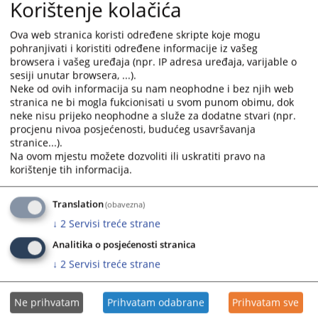
Korištenje kolačića
U prostorijama Okružnog javnog tužilaštva u Istočnom
Ova web stranica koristi određene skripte koje mogu
Sarajevu, dana 22.10.2025. godine, Predstavnici Okružnog
pohranjivati i koristiti određene informacije iz vašeg
javnog tužilaštva u Istočnom Sarajevu, održali su sastanak
browsera i vašeg uređaja (npr. IP adresa uređaja, varijable o
operativnog foruma sa Glavnim republičkim šumarskim
sesiji unutar browsera, ...).
inspektorom, na kojem su prisustvovali predstavnici Policijskih
Neke od ovih informacija su nam neophodne i bez njih web
uprava Istočno Sarajevo, Zvornik i Foča, na temu “Unapređenje
stranica ne bi mogla fukcionisati u svom punom obimu, dok
međusobne saradnje u cilju povećanja efikasnosti rada
neke nisu prijeko neophodne a služe za dodatne stvari (npr.
tužilašva i policijskih uprava na otkrivanju i procesuiranju
procjenu nivoa posjećenosti, budućeg usavršavanja
koruptivnih krivičnih djela, sa posebnim osvrtom na
stranice...).
zloupotrebe upravljanje i gazdovanje šumama i šumskim
Na ovom mjestu možete dozvoliti ili uskratiti pravo na
zemljištem“.
korištenje tih informacija.
Na sastanku su razmatrani dosadašnji rezultati u borbi protiv
šumskih krađa, kao i izazovi sa kojima se nadležne institucije
Translation
(obavezna)
suočavaju u praksi, posebno u pogledu prikupljanja dokaza i
↓
2
Servisi treće strane
efikasne razmjene informacija između inspekcijskih organa,
policije i tužilaštva.
Analitika o posjećenosti stranica
↓
2
Servisi treće strane
Predstavnici Okružnog javnog tužilaštva istakli su značaj
pravovremene i kvalitetne dokumentacije u fazi inspekcijskog
nadzora, kako bi se obezbijedili svi elementi za pokretanje
Ne prihvatam
Prihvatam odabrane
Prihvatam sve
krivičnih postupaka. Dogovoreno je da se u narednom periodu