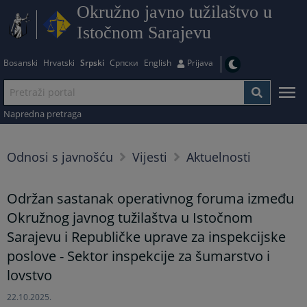
Okružno javno tužilaštvo u
Istočnom Sarajevu
Bosanski
Hrvatski
Srpski
Српски
English
Prijava
Napredna pretraga
Odnosi s javnošću
Vijesti
Aktuelnosti
Održan sastanak operativnog foruma između
Okružnog javnog tužilaštva u Istočnom
Sarajevu i Republičke uprave za inspekcijske
poslove - Sektor inspekcije za šumarstvo i
lovstvo
22.10.2025.